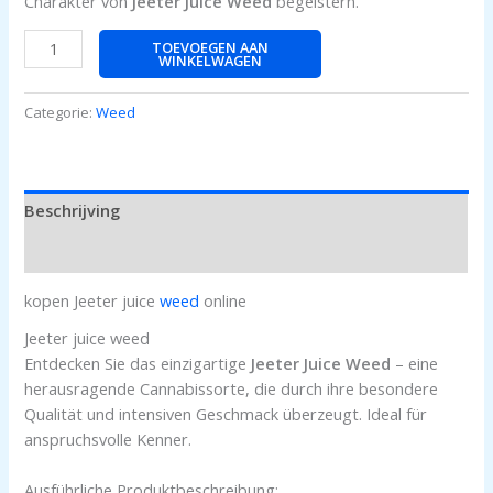
Charakter von
Jeeter Juice Weed
begeistern.
TOEVOEGEN AAN
WINKELWAGEN
Categorie:
Weed
Beschrijving
Beoordelingen (0)
kopen Jeeter juice
weed
online
Jeeter juice weed
Entdecken Sie das einzigartige
Jeeter Juice Weed
– eine
herausragende Cannabissorte, die durch ihre besondere
Qualität und intensiven Geschmack überzeugt. Ideal für
anspruchsvolle Kenner.
Ausführliche Produktbeschreibung: