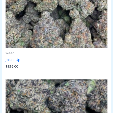
Weed
Jokes Up
$
956.00