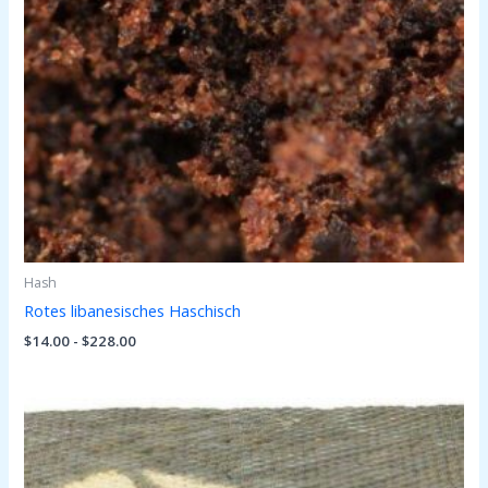
Hash
Rotes libanesisches Haschisch
$
14.00
-
$
228.00
Prijsklasse:
$14.00
tot
$228.00