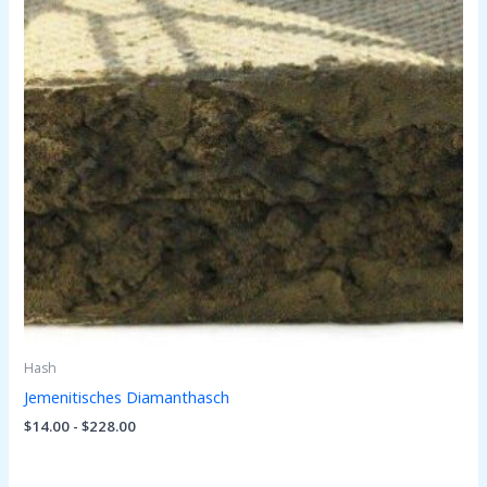
Hash
Jemenitisches Diamanthasch
$
14.00
-
$
228.00