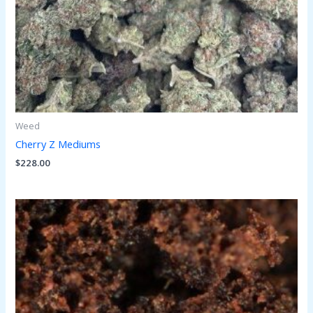
Weed
Cherry Z Mediums
$
228.00
Prijsklasse:
$14.00
tot
$228.00