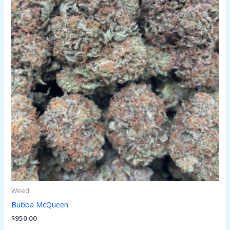
Weed
Bubba McQueen
$
950.00