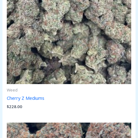
Weed
Cherry Z Mediums
$
228.00