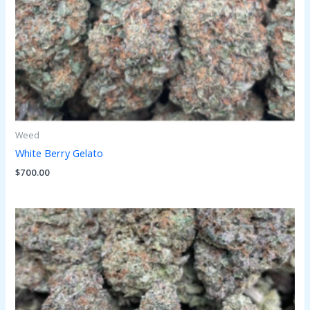
Weed
White Berry Gelato
$
700.00