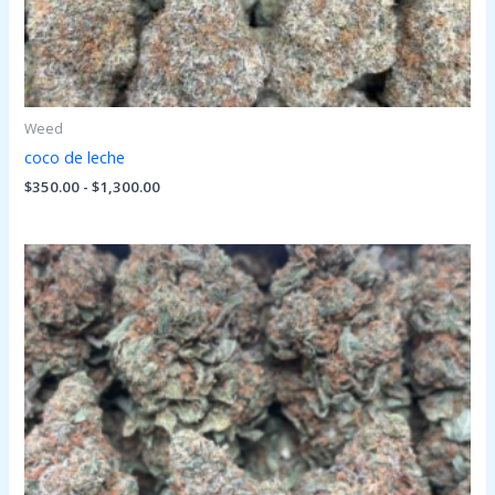
Weed
coco de leche
$
350.00
-
$
1,300.00