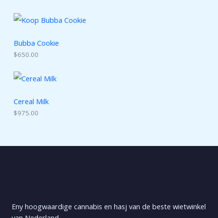
Bubba Cookie
$
650.00
Cereal Milk
$
975.00
Eny hoogwaardige cannabis en hasj van de beste wietwinkel
van Nederland