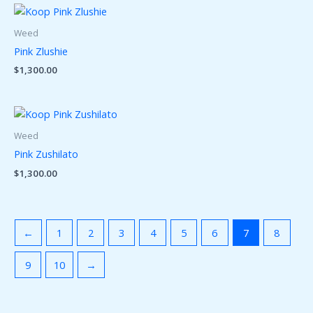
Weed
Pink Zlushie
$
1,300.00
Weed
Pink Zushilato
$
1,300.00
←
1
2
3
4
5
6
7
8
9
10
→