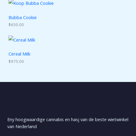
Bubba Cookie
$
650.00
Cereal Milk
$
975.00
Eny hoogwaardige cannabis en hasj van de beste wietwinkel
van Nederland